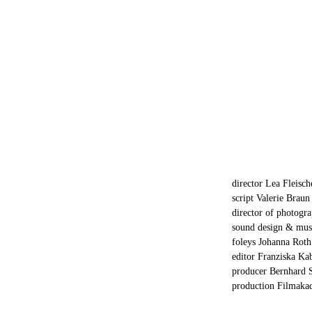
director Lea Fleisch
script Valerie Braun
director of photogr
sound design & musi
foleys Johanna Roth
editor Franziska Ka
producer Bernhard S
production Filmak