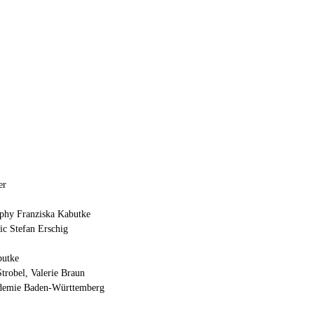
er
aphy Franziska Kabutke
c Stefan Erschig
butke
trobel, Valerie Braun
ademie Baden-Württemberg